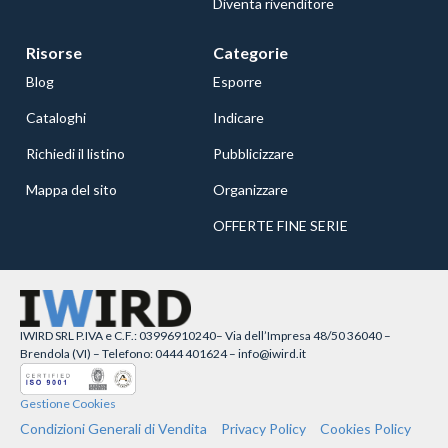
Diventa rivenditore
Risorse
Categorie
Blog
Esporre
Cataloghi
Indicare
Richiedi il listino
Pubblicizzare
Mappa del sito
Organizzare
OFFERTE FINE SERIE
IWIRD SRL P.IVA e C.F.: 03996910240– Via dell’Impresa 48/50 36040 –
Brendola (VI) – Telefono: 0444 401624 – info@iwird.it
Gestione Cookies
Condizioni Generali di Vendita
Privacy Policy
Cookies Policy