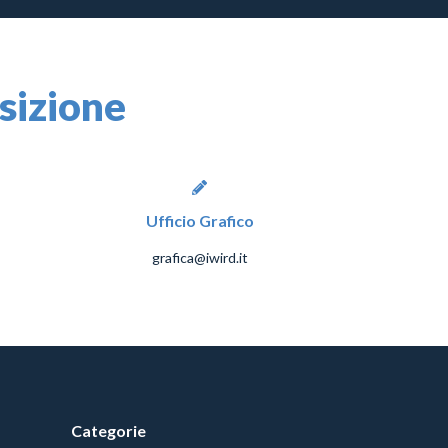
osizione
Ufficio Grafico
grafica@iwird.it
Categorie