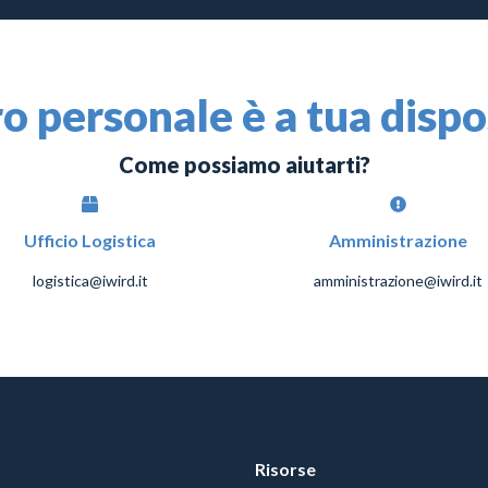
ro personale è a tua disp
Come possiamo aiutarti?
Ufficio Logistica
Amministrazione
logistica@iwird.it
amministrazione@iwird.it
Risorse