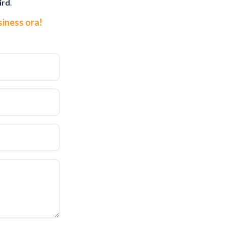
ird
.
usiness ora!