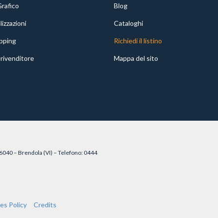
Grafico
Blog
izzazioni
Cataloghi
pping
Richiedi il listino
rivenditore
Mappa del sito
6040 – Brendola (VI) – Telefono: 0444
es Policy
Credits