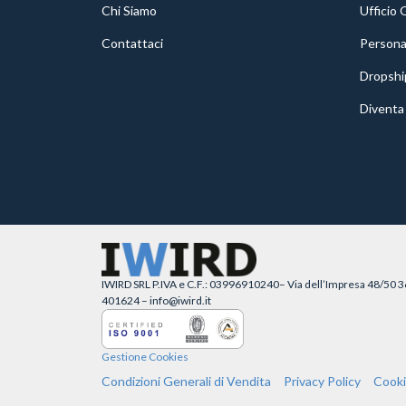
Chi Siamo
Ufficio 
Contattaci
Personal
Dropshi
Diventa 
IWIRD SRL P.IVA e C.F.: 03996910240– Via dell’Impresa 48/50 3
401624 – info@iwird.it
Gestione Cookies
Condizioni Generali di Vendita
Privacy Policy
Cooki