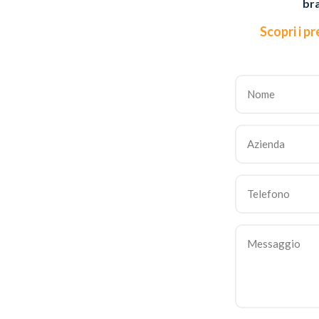
br
Scopri i pr