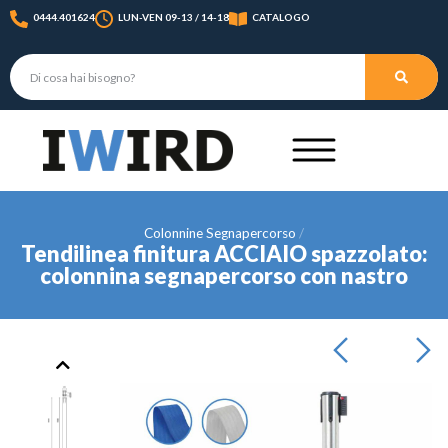
0444.401624
LUN-VEN 09-13 / 14-18
CATALOGO
Colonnine Segnapercorso
Tendilinea finitura ACCIAIO spazzolato:
colonnina segnapercorso con nastro