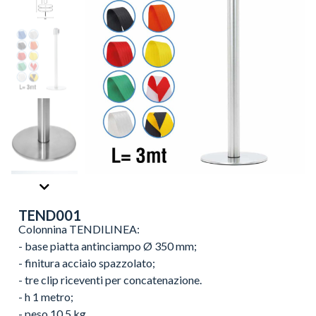
TEND001
Colonnina TENDILINEA:
- base piatta antinciampo Ø 350 mm;
- finitura acciaio spazzolato;
- tre clip riceventi per concatenazione.
- h 1 metro;
- peso 10,5 kg.