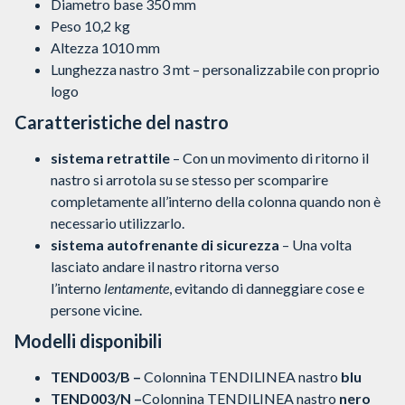
Diametro base 350 mm
Peso 10,2 kg
Altezza 1010 mm
Lunghezza nastro 3 mt – personalizzabile con proprio
logo
Caratteristiche del nastro
sistema retrattile
– Con un movimento di ritorno il
nastro si arrotola su se stesso per scomparire
completamente all’interno della colonna quando non è
necessario utilizzarlo.
sistema autofrenante di sicurezza
– Una volta
lasciato andare il nastro ritorna verso
l’interno
lentamente
, evitando di danneggiare cose e
persone vicine.
Modelli disponibili
TEND003/B –
Colonnina TENDILINEA nastro
blu
TEND003/N –
Colonnina TENDILINEA nastro
nero