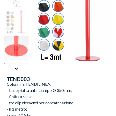
TEND003
Colonnina TENDILINEA:
- base piatta antinciampo Ø 350 mm;
- finitura rosso;
- tre clip riceventi per concatenazione.
- h 1 metro;
- peso 10,5 kg.