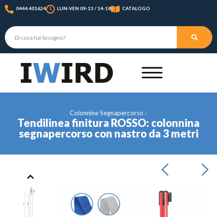
0444.401624
LUN-VEN 09-13 / 14-18
CATALOGO
Colonnine Segnapercorso
Tendilinea finitura ROSSO: colonnina
segnapercorso con nastro da 3 metri