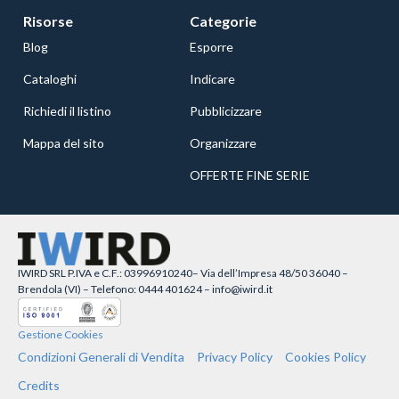
Risorse
Categorie
Blog
Esporre
Cataloghi
Indicare
Richiedi il listino
Pubblicizzare
Mappa del sito
Organizzare
OFFERTE FINE SERIE
IWIRD SRL P.IVA e C.F.: 03996910240– Via dell’Impresa 48/50 36040 –
Brendola (VI) – Telefono: 0444 401624 – info@iwird.it
Gestione Cookies
Condizioni Generali di Vendita
Privacy Policy
Cookies Policy
Credits