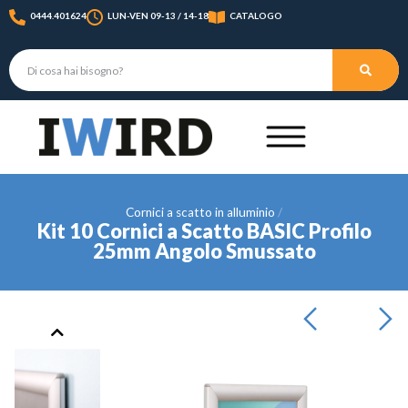
0444.401624
LUN-VEN 09-13 / 14-18
CATALOGO
Cornici a scatto in alluminio
Kit 10 Cornici a Scatto BASIC Profilo
25mm Angolo Smussato