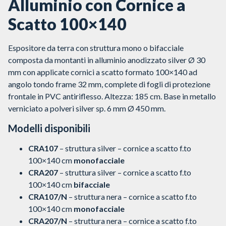
Alluminio con Cornice a
Scatto 100×140
Espositore da terra con struttura mono o bifacciale
composta da montanti in alluminio anodizzato silver Ø 30
mm con applicate cornici a scatto formato 100×140 ad
angolo tondo frame 32 mm, complete di fogli di protezione
frontale in PVC antiriflesso. Altezza: 185 cm. Base in metallo
verniciato a polveri silver sp. 6 mm Ø 450 mm.
Modelli disponibili
CRA107
– struttura silver – cornice a scatto f.to
100×140 cm
monofacciale
CRA207
– struttura silver – cornice a scatto f.to
100×140 cm
bifacciale
CRA107/N
– struttura nera – cornice a scatto f.to
100×140 cm
monofacciale
CRA207/N
– struttura nera – cornice a scatto f.to