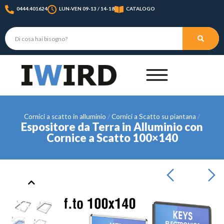
0444.401624
LUN-VEN 09-13 / 14-18
CATALOGO
Cornici a scatto in alluminio
Cornici a Scatto su piantana
Espositore da Terra in Alluminio con
Cornice a Scatto 100×140