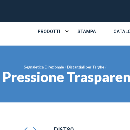
PRODOTTI
STAMPA
CATAL
Segnaletica Direzionale
Distanziali per Targhe
 a Pressione Traspar
DIST80