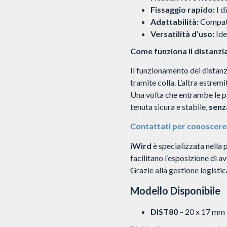
Fissaggio rapido:
I d
Adattabilità:
Compatib
Versatilità d’uso:
Idea
Come funziona il distanzia
Il funzionamento dei distanzi
tramite colla. L’altra estrem
Una volta che entrambe le pa
tenuta sicura e stabile,
senza
Contattati per conoscere 
iWird
è specializzata nella 
facilitano l’esposizione di a
Grazie alla gestione logistic
Modello Disponibile
DIST80
– 20 x 17 mm