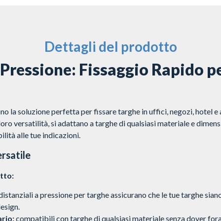
Dettagli del prodotto
a Pressione: Fissaggio Rapido p
no la soluzione perfetta per fissare targhe in uffici, negozi, hotel e 
 loro versatilità, si adattano a targhe di qualsiasi materiale e dime
lità alle tue indicazioni.
rsatile
tto:
distanziali a pressione per targhe assicurano che le tue targhe siano
design.
rio:
compatibili con targhe di qualsiasi materiale senza dover forar