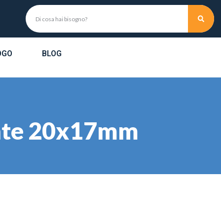
OGO
BLOG
ente 20x17mm