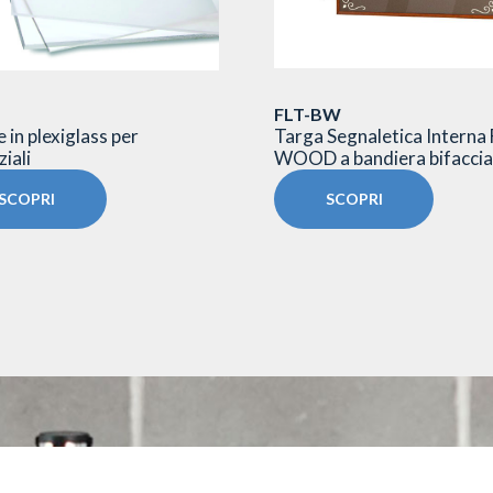
FLT-BW
 in plexiglass per
Targa Segnaletica Interna
iali
WOOD a bandiera bifaccia
SCOPRI
SCOPRI