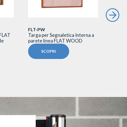
FLT-PW
TG/SL
 FLAT
Targa per Segnaletica Interna a
Targa 
le
parete linea FLAT WOOD
esterni
SCOPRI