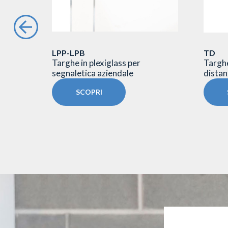
LPP-LPB
TD
rghe a
Targhe in plexiglass per
Targhe
segnaletica aziendale
distanz
SCOPRI