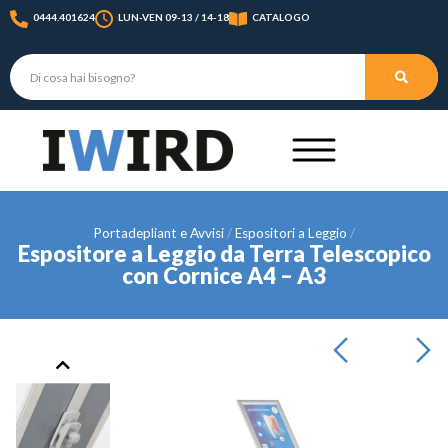
0444.401624
LUN-VEN 09-13 / 14-18
CATALOGO
Portadepliant e Avvisi
Espositori a Leggio
Espositore a Leggio da Terra Telescopico
con Cornice A4 – A3