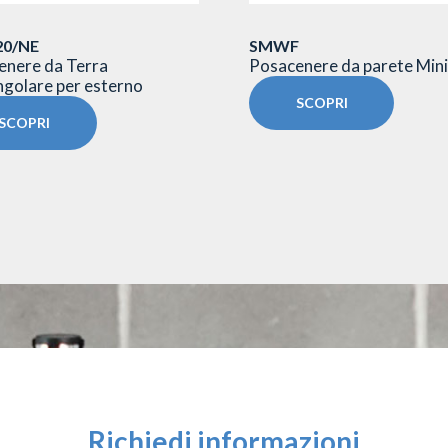
0/NE
SMWF
enere da Terra
Posacenere da parete Mini
golare per esterno
SCOPRI
SCOPRI
Richiedi informazioni