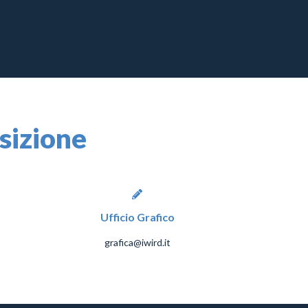
osizione
Ufficio Grafico
grafica@iwird.it