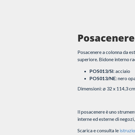
Posacenere 
Posacenere a colonna da este
superiore. Bidone interno rac
POS013/SI
: acciaio
POS013/NE
: nero op
Dimensioni: ⌀ 32 x 114,3 c
Il posacenere è uno strument
interne ed esterne di negozi, h
Scarica e consulta le
istruzio