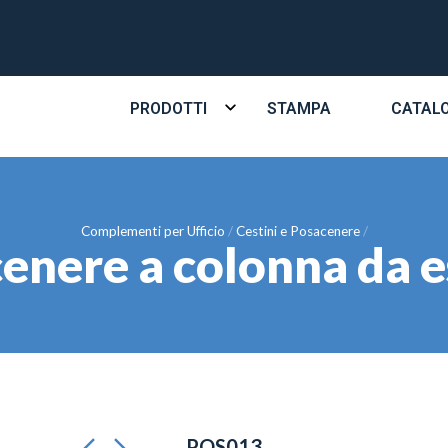
PRODOTTI
STAMPA
CATAL
Complementi per Ufficio
Cestini e Posacenere
enere a colonna da e
POS013