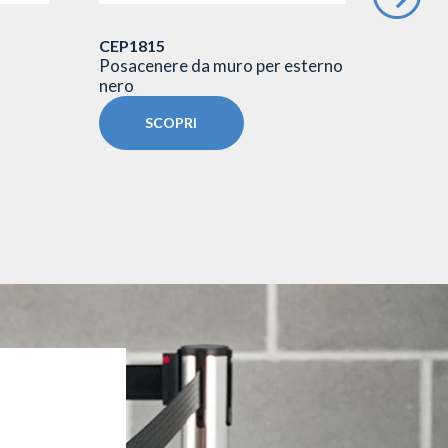
CEP1815
CEP01
Posacenere da muro per esterno
Posace
nero
cestin
SCOPRI