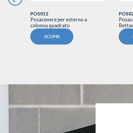
POS012
POS02
Posacenere per esterno a
Posac
colonna quadrato
Rettan
SCOPRI