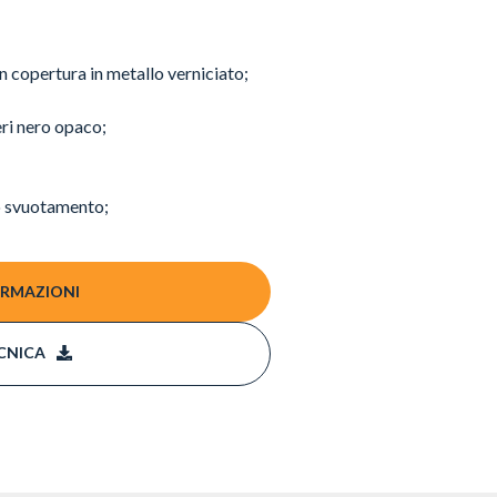
n copertura in metallo verniciato;
eri nero opaco;
lo svuotamento;
ORMAZIONI
CNICA