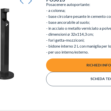
Posacenere autoportante:
- a colonna;
- base circolare pesante in cemento co
- base ancorabile al suolo;
- in acciaio o metallo verniciato a polv
- dimensioni ⌀ 32x114,3 cm;
- fori getta-mozziconi;
- bidone interno 2 L con maniglia per 
- per uso interno/esterno.
RICHIEDI INF
SCHEDA TE