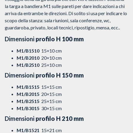
la targa a bandiera M1 sulle pareti per dare indicazioni a chi
arriva da entrambe le direzioni. Di solito si usa per indicare lo
scopo della stanza: sala riunioni, sala conferenze, wc,
guardaroba, privato, locali tecnici, ripostigio, mensa, ecc..
Dimensioni
profilo H 100 mm
M1/B1510
15×10 cm
M1/B2010
20×10 cm
M1/B2510
25×10 cm
Dimensioni
profilo H 150 mm
M1/B1515
15×15 cm
M1/B2015
20×15 cm
M1/B2515
25×15 cm
M1/B3015
30×15 cm
Dimensioni
profilo H 210 mm
M1/B1521
15×21 cm