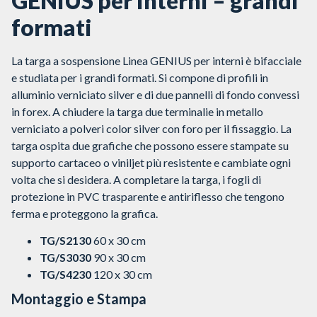
GENIUS per interni – grandi
formati
La targa a sospensione Linea GENIUS per interni è bifacciale
e studiata per i grandi formati. Si compone di profili in
alluminio verniciato silver e di due pannelli di fondo convessi
in forex. A chiudere la targa due terminalie in metallo
verniciato a polveri color silver con foro per il fissaggio. La
targa ospita due grafiche che possono essere stampate su
supporto cartaceo o viniljet più resistente e cambiate ogni
volta che si desidera. A completare la targa, i fogli di
protezione in PVC trasparente e antiriflesso che tengono
ferma e proteggono la grafica.
TG/S2130
60 x 30 cm
TG/S3030
90 x 30 cm
TG/S4230
120 x 30 cm
Montaggio e Stampa