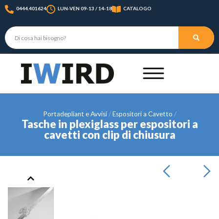
0444.401624
LUN-VEN 09-13 / 14-18
CATALOGO
Portadepliant e Avvisi
Espositori a Cavetto
Tasche in plexiglass per espositori a
cavetti con clip di chiusura