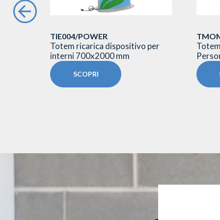
TIE004/POWER
TMO
800 mm
Totem ricarica dispositivo per
Totem 
interni 700x2000 mm
Person
SCOPRI