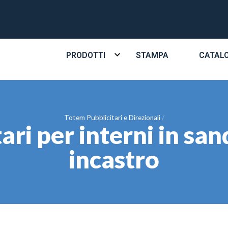
PRODOTTI
STAMPA
CATAL
Totem Pubblicitari e Direzionali
ari per interni in san
incastro