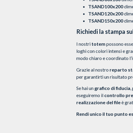
TSAND100x200
dime
TSAND120x200
dime
TSAND150x200
dime
Richiedi la stampa s
I nostri
totem
possono esse
loghi con colori intensi e g
modo chiaro e coordinato l’i
Grazie al nostro
reparto s
per garantirti un risultato pr
Se hai un
grafico di fiducia
,
eseguiremo il
controllo pr
realizzazione del file
è grat
Rendi unico il tuo punto e