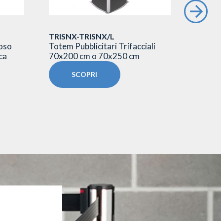
TRISNX-TRISNX/L
TSAN
noso
Totem Pubblicitari Trifacciali
Totem p
ca
70x200 cm o 70x250 cm
sandwi
SCOPRI