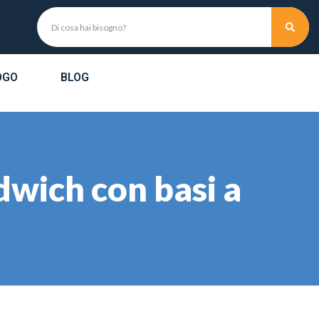
OGO
BLOG
dwich con basi a