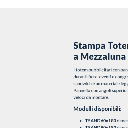
Stampa Totem
a Mezzaluna
I totem pubblicitari con pan
duranti fiere, eventi e congr
sandwich è un materiale legg
Pannello con angoli superior
veloci da montare.
Modelli disponibili:
TSAND60x180
dimen
TSAND80x180
dimen