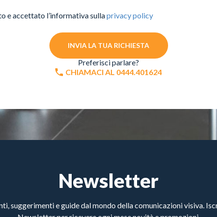
to e accettato l’informativa sulla
privacy policy
INVIA LA TUA RICHIESTA
Preferisci parlare?
CHIAMACI AL 0444.401624
Newsletter
, suggerimenti e guide dal mondo della comunicazioni visiva. Iscri
Newsletter per ricevere ogni mese novità e promozioni.