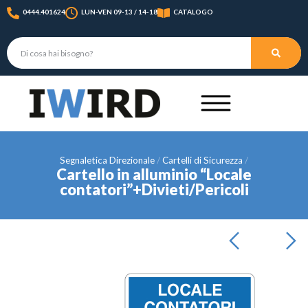
0444.401624
LUN-VEN 09-13 / 14-18
CATALOGO
Segnaletica Direzionale
Cartelli di Sicurezza
Cartello in alluminio “Locale
contatori”+Divieti/Pericoli