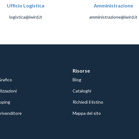
Ufficio Logistica
Amministrazione
logistica@iwird.it
amministrazione@iwird.it
Risorse
Grafico
Blog
izzazioni
Cataloghi
pping
Richiedi il listino
rivenditore
Mappa del sito