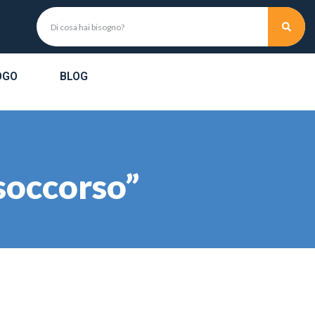
OGO
BLOG
 soccorso”