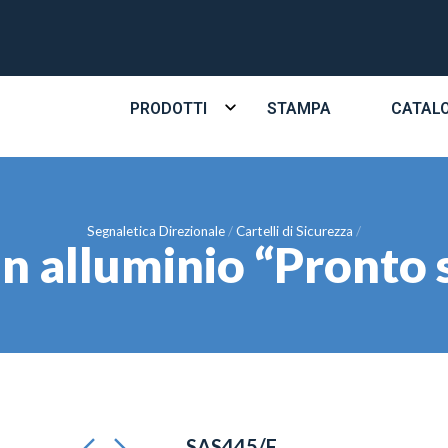
PRODOTTI
STAMPA
CATAL
Segnaletica Direzionale
Cartelli di Sicurezza
in alluminio “Pronto
SAS445/F