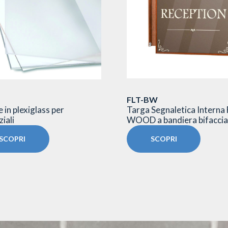
FLT-BW
 in plexiglass per
Targa Segnaletica Interna
iali
WOOD a bandiera bifaccia
SCOPRI
SCOPRI