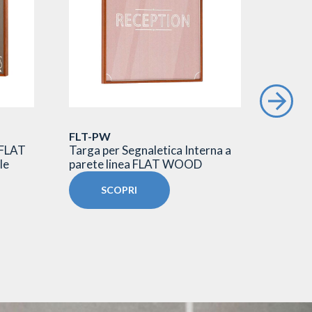
FLT-PW
TG/SL
 FLAT
Targa per Segnaletica Interna a
Targa 
le
parete linea FLAT WOOD
esterni
SCOPRI