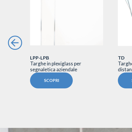
LPP-LPB
TD
rghe a
Targhe in plexiglass per
Targhe
segnaletica aziendale
distanz
SCOPRI