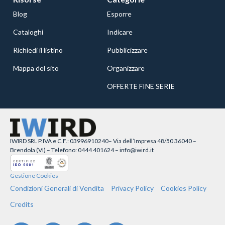
Blog
Esporre
Cataloghi
Indicare
Richiedi il listino
Pubblicizzare
Mappa del sito
Organizzare
OFFERTE FINE SERIE
IWIRD SRL P.IVA e C.F.: 03996910240– Via dell’Impresa 48/50 36040 –
Brendola (VI) – Telefono: 0444 401624 – info@iwird.it
Gestione Cookies
Condizioni Generali di Vendita
Privacy Policy
Cookies Policy
Credits