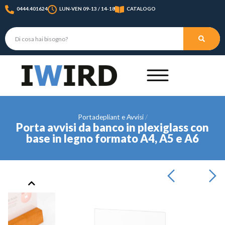
0444.401624
LUN-VEN 09-13 / 14-18
CATALOGO
Portadepliant e Avvisi
Porta avvisi da banco in plexiglass con
base in legno formato A4, A5 e A6