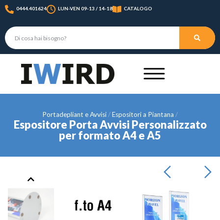
0444.401624
LUN-VEN 09-13 / 14-18
CATALOGO
Portadepliant e Avvisi
Espositori a Piantana
Espositore Porta Avvisi Personalizzato
per formato A4 e A5