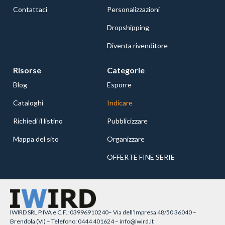
Contattaci
Personalizzazioni
Dropshipping
Diventa rivenditore
Risorse
Categorie
Blog
Esporre
Cataloghi
Indicare
Richiedi il listino
Pubblicizzare
Mappa del sito
Organizzare
OFFERTE FINE SERIE
IWIRD SRL P.IVA e C.F.: 03996910240– Via dell’Impresa 48/50 36040 –
Brendola (VI) – Telefono: 0444 401624 – info@iwird.it