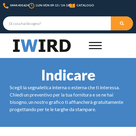
0444.401624
LUN-VEN 09-13 / 14-18
CATALOGO
Indicare
Scegli la segnaletica interna o esterna che ti interessa.
Chiedi un preventivo per la tua fornitura e se ne hai
bisogno, un nostro grafico ti affiancherà gratuitamente
progettando per te le targhe da stampare.