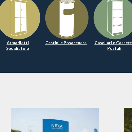
Armadietti
Cestini e Posacenere
Casellari e Casset
Spogliatoio
Postali