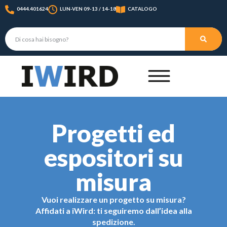
0444.401624
LUN-VEN 09-13 / 14-18
CATALOGO
Progetti ed
espositori su
misura
Vuoi realizzare un progetto su misura?
Affidati a iWird: ti seguiremo dall’idea alla
spedizione.