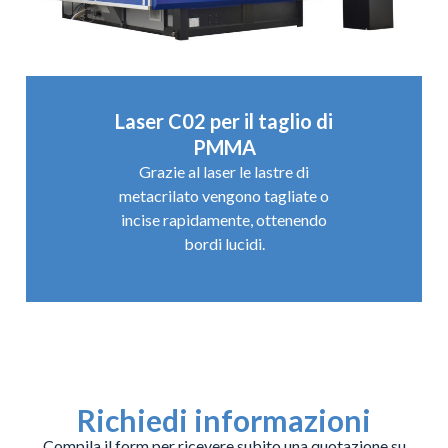
Laser C02 per il taglio di
PMMA
Grazie al laser le lastre di
metacrilato vengono tagliate o
incise rapidamente, ottenendo
bordi lucidi.
Richiedi informazioni
Compila il form per ricevere subito una quotazione su