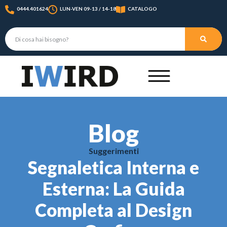
0444.401624
LUN-VEN 09-13 / 14-18
CATALOGO
Blog
Suggerimenti
Segnaletica Interna e
Esterna: La Guida
Completa al Design