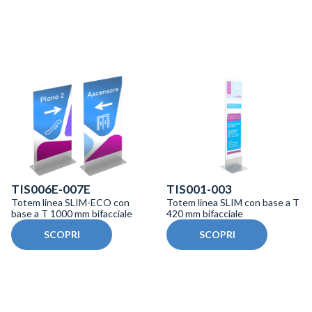
TIS006E-007E
TIS001-003
Totem linea SLIM-ECO con
Totem linea SLIM con base a T
base a T 1000 mm bifacciale
420 mm bifacciale
SCOPRI
SCOPRI