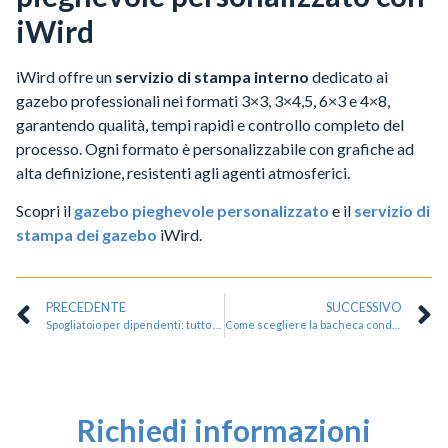
iWird
iWird offre un
servizio di stampa interno
dedicato ai
gazebo professionali nei formati 3×3, 3×4,5, 6×3 e 4×8,
garantendo qualità, tempi rapidi e controllo completo del
processo. Ogni formato è personalizzabile con grafiche ad
alta definizione, resistenti agli agenti atmosferici.
Scopri il
gazebo pieghevole personalizzato
e il
servizio di
stampa dei gazebo
iWird.
PRECEDENTE
SUCCESSIVO
Spogliatoio per dipendenti: tutto quello che devi sapere
Come scegliere la bacheca condominiale perfetta: guida per architetti e amministratori
Richiedi informazioni