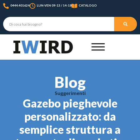
0444.401624
LUN-VEN 09-13 / 14-18
CATALOGO
Blog
Suggerimenti
Gazebo pieghevole
personalizzato: da
semplice struttura a