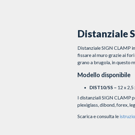
Distanziale
Distanziale SIGN CLAMP in fi
fissare al muro grazie ai for
grano a brugola, in questo m
Modello disponibile
DIST10/SS –
12 x 2,5
I distanziali SIGN CLAMP pos
plexiglass, dibond, forex, le
Scarica e consulta le
istruzio