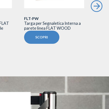
FLT-PW
TG/SL
 FLAT
Targa per Segnaletica Interna a
Targa 
le
parete linea FLAT WOOD
esterni
SCOPRI