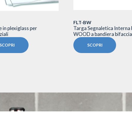
FLT-BW
 in plexiglass per
Targa Segnaletica Interna
iali
WOOD a bandiera bifaccia
SCOPRI
SCOPRI