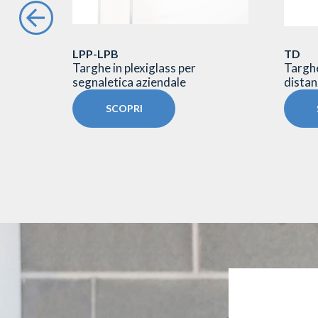
LPP-LPB
TD
rghe a
Targhe in plexiglass per
Targhe
segnaletica aziendale
distanz
SCOPRI