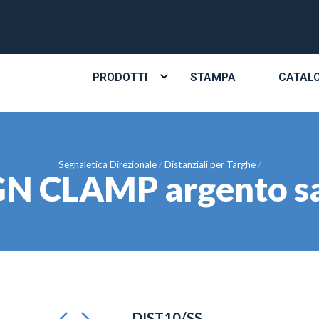
PRODOTTI
STAMPA
CATAL
Segnaletica Direzionale
Distanziali per Targhe
IGN CLAMP argento 
DIST10/SS