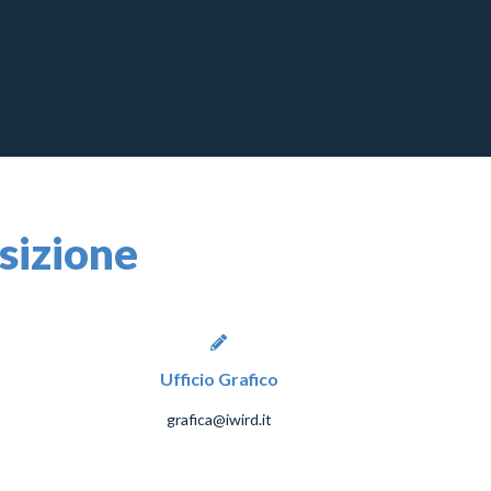
osizione
Ufficio Grafico
grafica@iwird.it