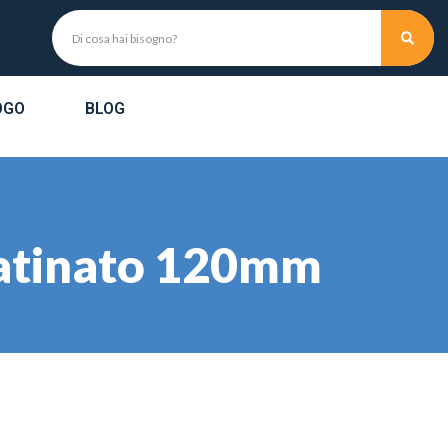
OGO
BLOG
satinato 120mm