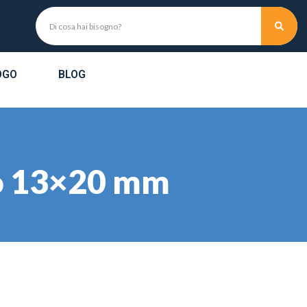
OGO
BLOG
ato 13×20 mm