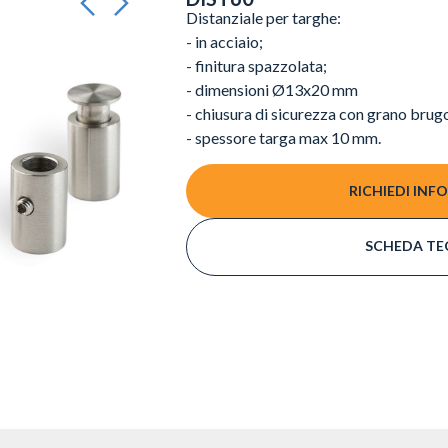
Distanziale per targhe:
- in acciaio;
- finitura spazzolata;
- dimensioni Ø13x20 mm
- chiusura di sicurezza con grano brug
- spessore targa max 10 mm.
RICHIEDI INF
SCHEDA TE