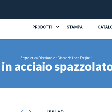
PRODOTTI
STAMPA
CATAL
Segnaletica Direzionale
Distanziali per Targhe
 in acciaio spazzol
DIST60