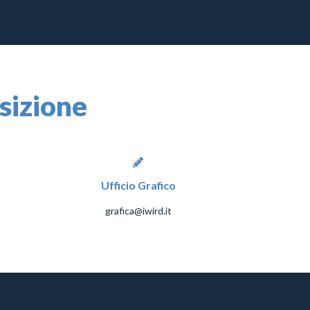
osizione
Ufficio Grafico
grafica@iwird.it