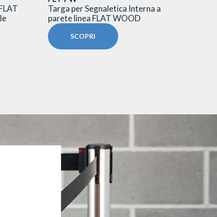
 FLAT
Targa per Segnaletica Interna a
Targa 
le
parete linea FLAT WOOD
esterni
SCOPRI