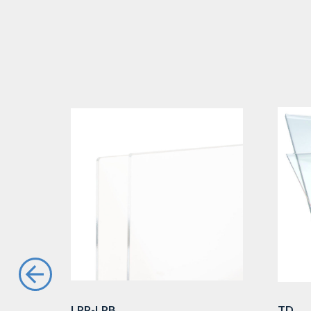
LPP-LPB
TD