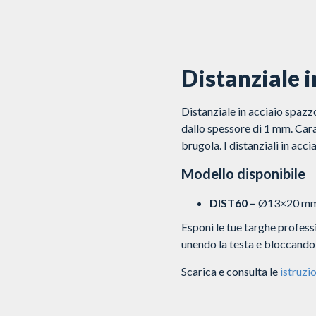
Distanziale 
Distanziale in acciaio spazzo
dallo spessore di 1 mm. Carat
brugola. I distanziali in ac
Modello disponibile
DIST60 –
Ø13×20 m
Esponi le tue targhe professio
unendo la testa e bloccandol
Scarica e consulta le
istruzio