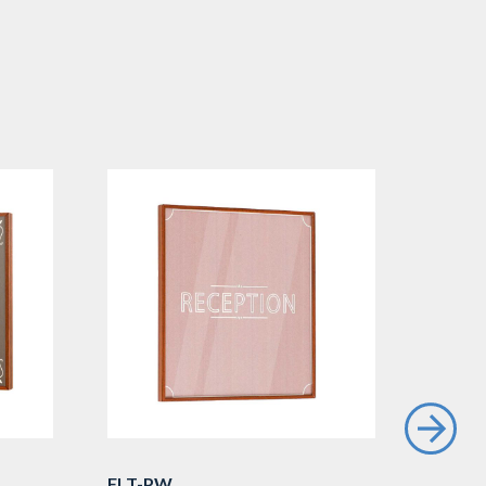
FLT-PW
TG/SL