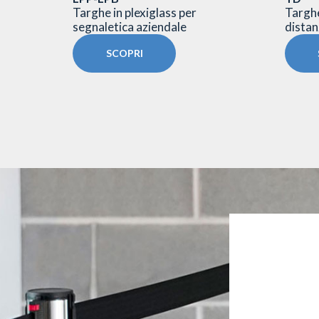
rghe a
Targhe in plexiglass per
Targhe
segnaletica aziendale
distanz
SCOPRI