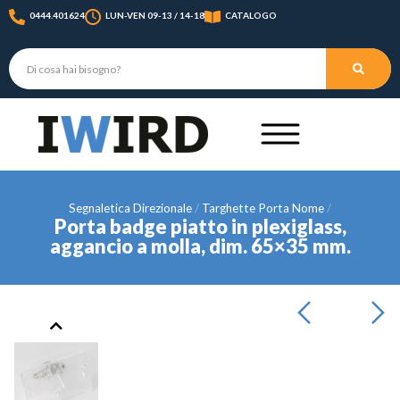
0444.401624
LUN-VEN 09-13 / 14-18
CATALOGO
Segnaletica Direzionale
Targhette Porta Nome
Porta badge piatto in plexiglass,
aggancio a molla, dim. 65×35 mm.