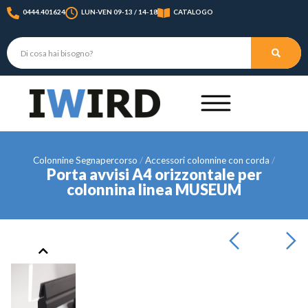
0444.401624
LUN-VEN 09-13 / 14-18
CATALOGO
Colonnine Segnapercorso
Accessori colonnine con corda
Porta avvisi A4 orizzontale per
colonnina linea MUSEUM