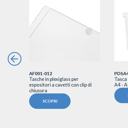
AF001-012
PDSA4
 barra
Tasche in plexiglass per
Tasca 
4
espositori a cavetti con clip di
A4 - A
chiusura
SCOPRI