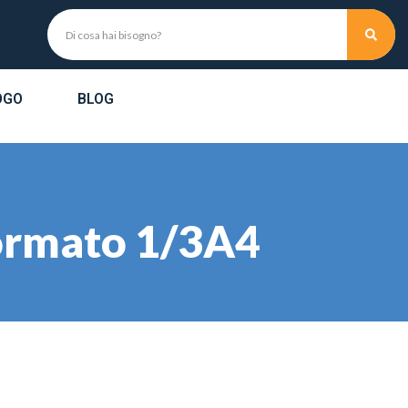
OGO
BLOG
formato 1/3A4