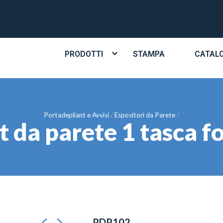
PRODOTTI
STAMPA
CATAL
Portadepliant e Avvisi
Espositori da Parete
t da parete 1 tasca 
PDP102