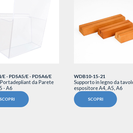
/E - PDSA5/E - PDSA6/E
WDB10-15-21
Portadepliant da Parete
Supporto in legno da tavol
5 - A6
espositore A4, A5, A6
SCOPRI
SCOPRI