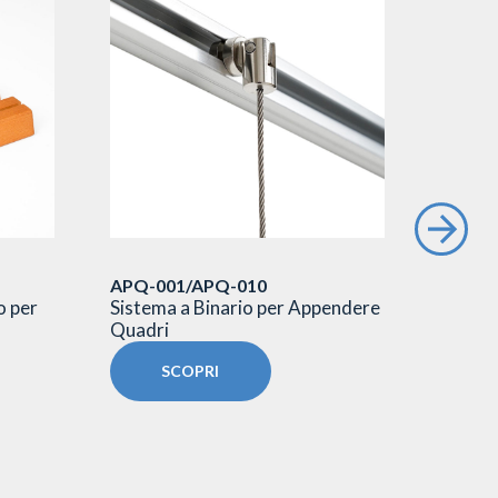
APQ-001/APQ-010
PNB00
o per
Sistema a Binario per Appendere
Segnapo
Quadri
V bifac
SCOPRI