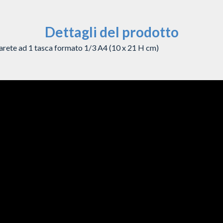
Dettagli del prodotto
rete ad 1 tasca formato 1/3 A4 (10 x 21 H cm)