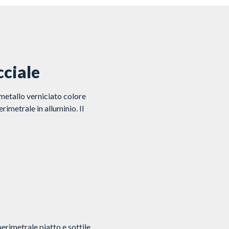
cciale
metallo verniciato colore
rimetrale in alluminio. Il
rimetrale piatto e sottile.