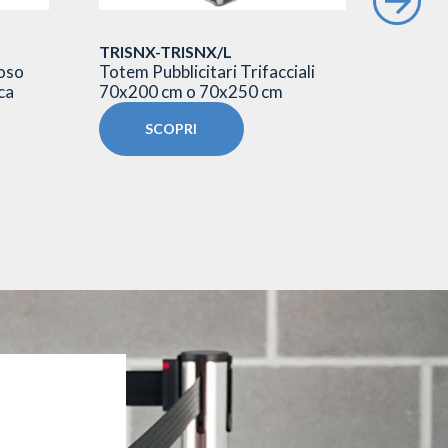
TRISNX-TRISNX/L
TSAN
noso
Totem Pubblicitari Trifacciali
Totem p
ca
70x200 cm o 70x250 cm
sandwi
SCOPRI