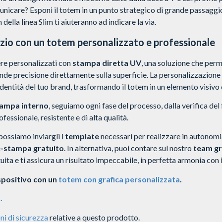
icare? Esponi il totem in un punto strategico di grande passaggio!
della linea Slim ti aiuteranno ad indicare la via.
azio con un totem personalizzato e professionale
re personalizzati con
stampa diretta UV
, una soluzione che perm
rande precisione direttamente sulla superficie. La personalizzazione
dentità del tuo brand, trasformando il totem in un elemento visivo 
tampa interno
, seguiamo ogni fase del processo, dalla verifica del f
ofessionale, resistente e di alta qualità.
 possiamo inviargli i
template
necessari per realizzare in autonomia
e-stampa gratuito
.
In alternativa, puoi contare sul nostro
team gr
uita e ti assicura un risultato impeccabile, in perfetta armonia con 
spositivo con un
totem con grafica personalizzata
.
.
ni di sicurezza
relative a questo prodotto.