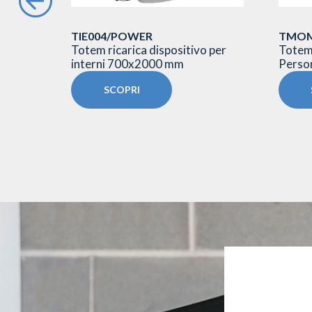
TIE004/POWER
TMO
800 mm
Totem ricarica dispositivo per
Totem 
interni 700x2000 mm
Person
SCOPRI