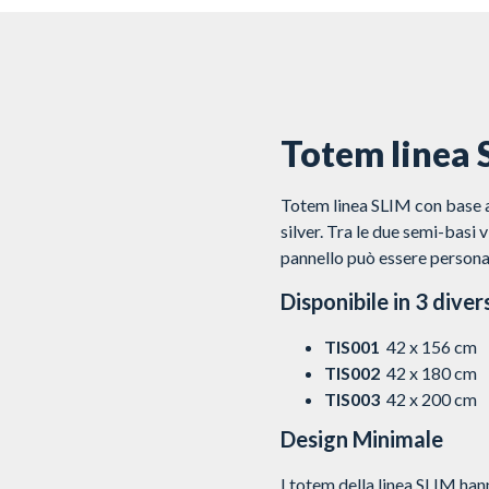
Totem linea 
Totem linea SLIM con base a
silver. Tra le due semi-basi 
pannello può essere personal
Disponibile in 3 diver
TIS001
42 x 156 cm
TIS002
42 x 180 cm
TIS003
42 x 200 cm
Design Minimale
I totem della linea SLIM han