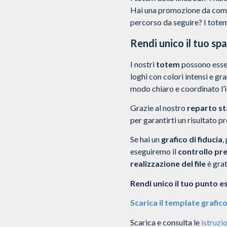
Hai una promozione da comun
percorso da seguire? I totem 
Rendi unico il tuo sp
I nostri
totem
possono esse
loghi con colori intensi e g
modo chiaro e coordinato l’i
Grazie al nostro
reparto s
per garantirti un risultato pr
Se hai un
grafico di fiducia
,
eseguiremo il
controllo pr
realizzazione del file
è grat
Rendi unico il tuo punto e
Scarica il template grafico
Scarica e consulta le
istruzio