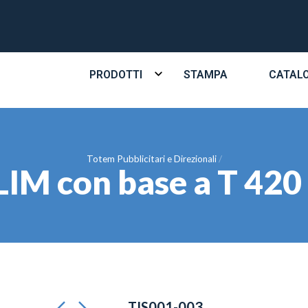
PRODOTTI
STAMPA
CATAL
Totem Pubblicitari e Direzionali
LIM con base a T 420
TIS001-003