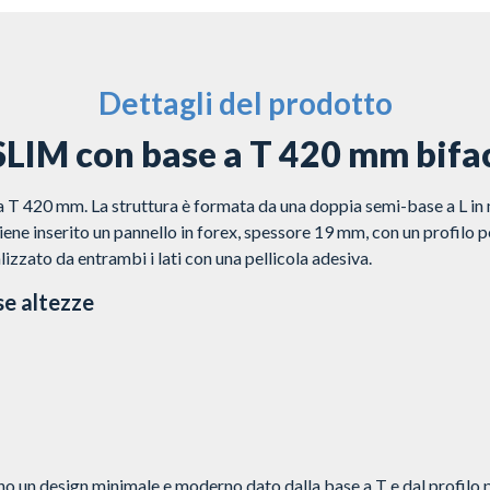
Dettagli del prodotto
SLIM con base a T 420 mm bifa
 T 420 mm. La struttura è formata da una doppia semi-base a L in 
viene inserito un pannello in forex, spessore 19 mm, con un profilo pe
izzato da entrambi i lati con una pellicola adesiva.
se altezze
no un design minimale e moderno dato dalla base a T e dal profilo pe