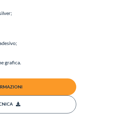
ilver;
 adesivo;
e grafica.
ORMAZIONI
CNICA