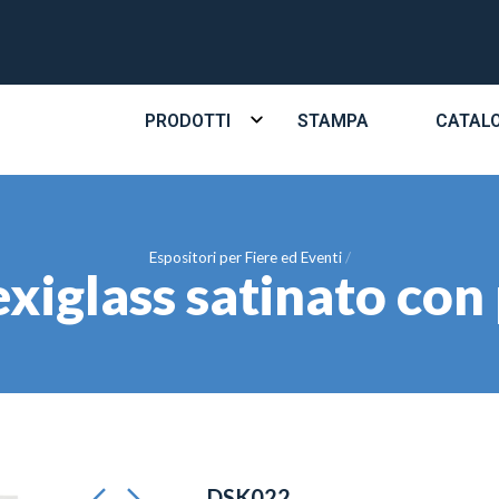
PRODOTTI
STAMPA
CATAL
Espositori per Fiere ed Eventi
exiglass satinato con 
DSK022