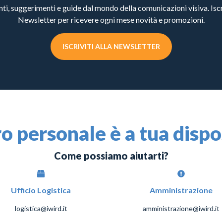
, suggerimenti e guide dal mondo della comunicazioni visiva. Iscri
Newsletter per ricevere ogni mese novità e promozioni.
ISCRIVITI ALLA NEWSLETTER
ro personale è a tua disp
Come possiamo aiutarti?
Ufficio Logistica
Amministrazione
logistica@iwird.it
amministrazione@iwird.it