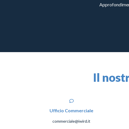
Approfondimenti
Il nost
Ufficio Commerciale
commerciale@iwird.it