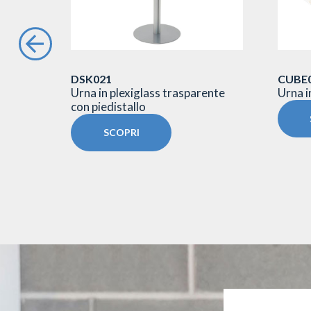
DSK021
CUBE
 Vele
Urna in plexiglass trasparente
Urna i
con piedistallo
SCOPRI