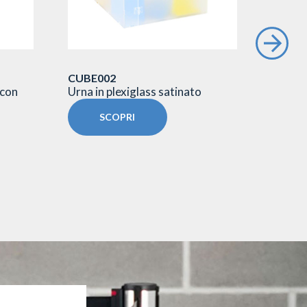
CUBE002
TQ
 con
Urna in plexiglass satinato
Totem 
sublim
SCOPRI