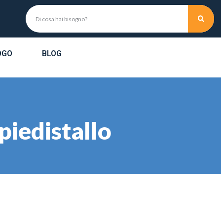
OGO
BLOG
piedistallo