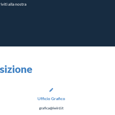
viti alla nostra
osizione
Ufficio Grafico
grafica@iwird.it