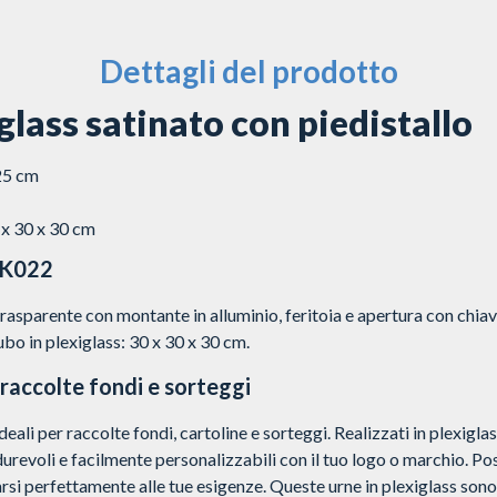
Dettagli del prodotto
glass satinato con piedistallo
125 cm
 x 30 x 30 cm
SK022
asparente con montante in alluminio, feritoia e apertura con chiav
o in plexiglass: 30 x 30 x 30 cm.
 raccolte fondi e sorteggi
deali per raccolte fondi, cartoline e sorteggi. Realizzati in plexigla
 durevoli e facilmente personalizzabili con il tuo logo o marchio. P
rsi perfettamente alle tue esigenze. Queste urne in plexiglass sono