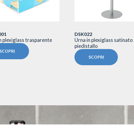
001
DSK022
n plexiglass trasparente
Urna in plexiglass satinato
piedistallo
SCOPRI
SCOPRI