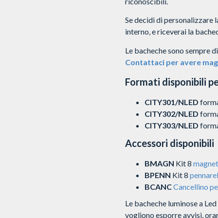
riconoscibili.
Se decidi di personalizzare
interno, e riceverai la bachec
Le bacheche sono sempre dis
Contattaci per avere magg
Formati disponibili p
CITY301/NLED
form
CITY302/NLED
forma
CITY303/NLED
forma
Accessori disponibili
BMAGN
Kit 8
magnet
BPENN
Kit 8
pennarel
BCANC
Cancellino pe
Le bacheche luminose a Led p
vogliono esporre avvisi, orar