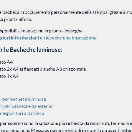
 la bacheca ci occuperemo personalmente della stampa, grazie al n
a pronta all’uso.
ponibili a magazzino in pronta consegna.
iori informazioni o ricevere una quotazione.
er le Bacheche luminose:
ato A4
to 2x A4 affiancati o anche A3 orizzontale
to 4x A4
i per bacheca luminosa
li per bacheche da esterno
r espositori a bacheca
er esterno sono la soluzione più richiesta da ristoranti, farmacia 
i e promozioni. Messaggi sempre visibili e protetti da agenti ester