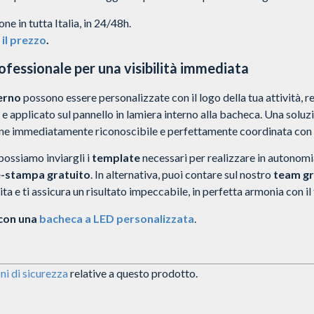
e in tutta Italia, in 24/48h.
il prezzo
.
fessionale per una visibilità immediata
erno
possono essere personalizzate con il logo della tua attività, r
e applicato sul pannello in lamiera interno alla bacheca.
Una soluzi
ne immediatamente riconoscibile e perfettamente coordinata con l
 possiamo inviargli i
template
necessari per realizzare in autonomia
e-stampa gratuito
.
In alternativa, puoi contare sul nostro
team gr
uita e ti assicura un risultato impeccabile, in perfetta armonia con il
 con una
bacheca a LED personalizzata
.
ni di sicurezza
relative a questo prodotto.