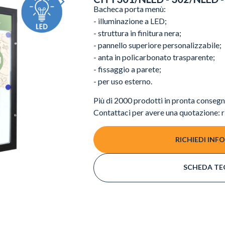
Bacheca porta menù:
- illuminazione a LED;
- struttura in finitura nera;
- pannello superiore personalizzabile;
- anta in policarbonato trasparente;
- fissaggio a parete;
- per uso esterno.
Più di 2000 prodotti in pronta consegna
Contattaci per avere una quotazione: r
RICHIEDI INF
SCHEDA TE