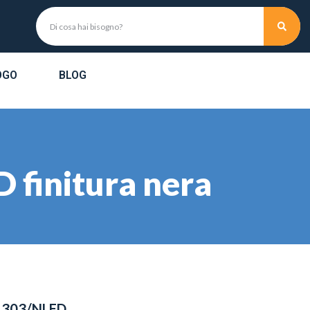
OGO
BLOG
D finitura nera
- 303/NLED