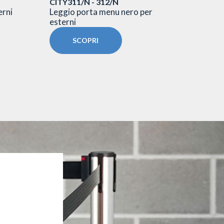
CITY311/N - 312/N
CITY31
erni
Leggio porta menu nero per
Leggio
esterni
per est
SCOPRI