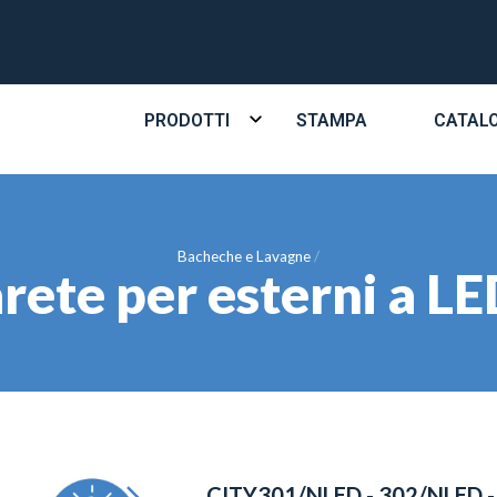
PRODOTTI
STAMPA
CATAL
Bacheche e Lavagne
ete per esterni a LE
CITY301/NLED - 302/NLED 