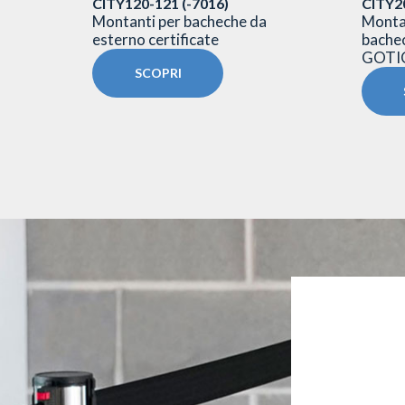
2/Q -
CITY120-121 (-7016)
CITY2
Montanti per bacheche da
Montan
rete in
esterno certificate
bachec
GOTI
SCOPRI