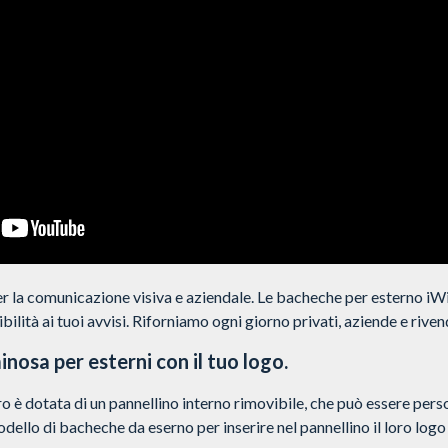
r la comunicazione visiva e aziendale. Le bacheche per esterno iWi
ilità ai tuoi avvisi. Riforniamo ogni giorno privati, aziende e rivend
inosa per esterni con il tuo logo.
 è dotata di un pannellino interno rimovibile, che può essere perso
dello di bacheche da eserno per inserire nel pannellino il loro lo