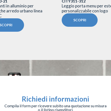
0-21
CITY311-312
ti in alluminio per
Leggio porta menu per est
he arredo urbano linea
personalizzabile con logo
C
SCOPRI
SCOPRI
Richiedi informazioni
Compila il form per ricevere subito una quotazione su misura
o il listino rivenditori.