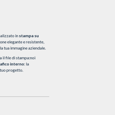
ealizzato in
stampa su
one elegante e resistente,
a tua immagine aziendale.
 il file di stampa:noi
afico interno
: la
 tuo progetto.