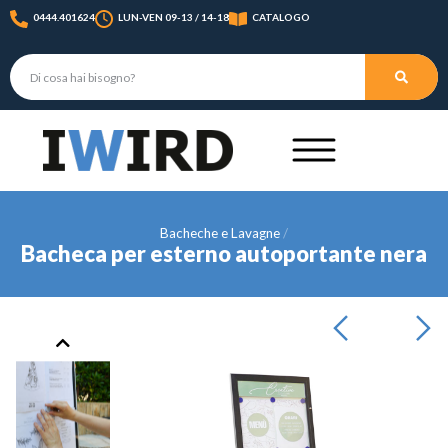
0444.401624
LUN-VEN 09-13 / 14-18
CATALOGO
Bacheche e Lavagne
Bacheca per esterno autoportante nera