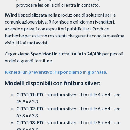
provocare lesioni a chi ci entra in contatto.
iWird
è specializzata nella produzione di soluzioni per la
comunicazione visiva. Rifornisce ogni giorno rivenditori,
aziende e privati con espositori pubblicitari. Produce
bacheche per esterno resistenti che garantiscono la massima
visibilità ai tuoi avvisi.
Organziamo
Spedizioni in tutta Italia in 24/48h
per piccoli
ordini o grandi forniture.
Richiedi un preventivo: rispondiamo in giornata.
Modelli disponibili con finitura silver:
CITY101LED
– struttura silver – f.to utile 4 x A4 – cm
45,9 x 63,3
CITY102LED
– struttura silver – f.to utile 6 x A4 – cm
67,8 x 63,3
CITY103LED
– struttura silver – f.to utile 8 x A4 – cm
89,8 x 63,3