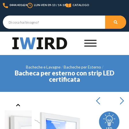
0444.401624
LUN-VEN 09-13 / 14-18
CATALOGO
Bacheche e Lavagne
Bacheche per Esterno
Bacheca per esterno con strip LED
certificata