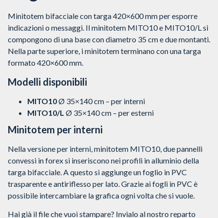
Minitotem bifacciale con targa 420×600 mm per esporre
indicazioni o messaggi. Il minitotem MITO10 e MITO10/L si
compongono di una base con diametro 35 cm e due montanti.
Nella parte superiore, i minitotem terminano con una targa
formato 420×600 mm.
Modelli disponibili
MITO10
Ø 35×140 cm – per interni
MITO10/L
Ø 35×140 cm – per esterni
Minitotem per interni
Nella versione per interni, minitotem MITO10, due pannelli
convessi in forex si inseriscono nei profili in alluminio della
targa bifacciale. A questo si aggiunge un foglio in PVC
trasparente e antiriflesso per lato. Grazie ai fogli in PVC è
possibile intercambiare la grafica ogni volta che si vuole.
Hai già il file che vuoi stampare? Invialo al nostro reparto