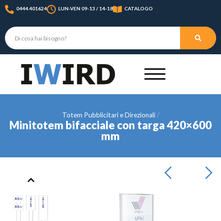
0444.401624
LUN-VEN 09-13 / 14-18
CATALOGO
Totem Pubblicitari e Direzionali
Minitotem bifacciale con targa 420×600
mm