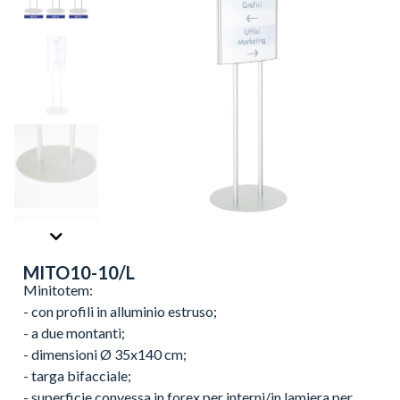
MITO10-10/L
Minitotem:
- con profili in alluminio estruso;
- a due montanti;
- dimensioni Ø 35x140 cm;
- targa bifacciale;
- superficie convessa in forex per interni/in lamiera per