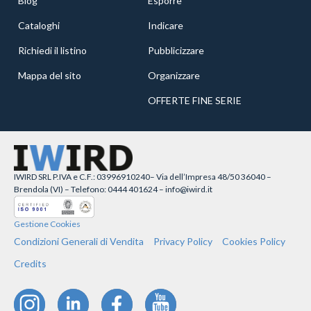
Blog
Esporre
Cataloghi
Indicare
Richiedi il listino
Pubblicizzare
Mappa del sito
Organizzare
OFFERTE FINE SERIE
IWIRD SRL P.IVA e C.F.: 03996910240– Via dell’Impresa 48/50 36040 –
Brendola (VI) – Telefono: 0444 401624 – info@iwird.it
Gestione Cookies
Condizioni Generali di Vendita
Privacy Policy
Cookies Policy
Credits