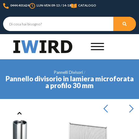
0444.401624
LUN-VEN 09-13 / 14-18
CATALOGO
Pannelli Divisori
Pannello divisorio in lamiera microforata
a profilo 30 mm