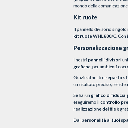
mondo della comunicazione
Kit ruote
Il pannello divisorio singolo
kit ruote WHL800/C
. Con 
Personalizzazione gr
I nostri
pannelli divisori
uni
grafiche
, per ambienti coere
Grazie al nostro
reparto s
un risultato preciso, resistent
Se hai un
grafico di fiducia
,
eseguiremo il
controllo pr
realizzazione del file
è grat
Dai personalità ai tuoi sp