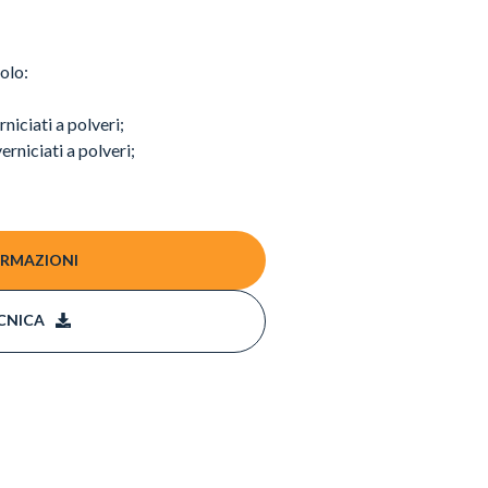
olo:
rniciati a polveri;
rniciati a polveri;
ORMAZIONI
CNICA