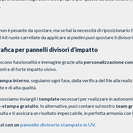
.
 non è pesante da spostare, ma se hai la necessità di riposizionarlo
il kit ruote carrellate da applicare ai piedini puoi spostare il diviso
afica per pannelli divisori d’impatto
scono funzionalità e immagine grazie alla
personalizzazione con
nti e di forte impatto visivo.
tampa interno
, seguiamo ogni fase, dalla verifica del file alla reali
e e di alta qualità.
 possiamo inviargli i
template
necessari per realizzare in autonomia
e-stampa gratuito
.
In alternativa, puoi contare sul nostro
team gr
uita e ti assicura un risultato impeccabile, in perfetta armonia con 
azi con un
pannello divisorio stampato in UV
.