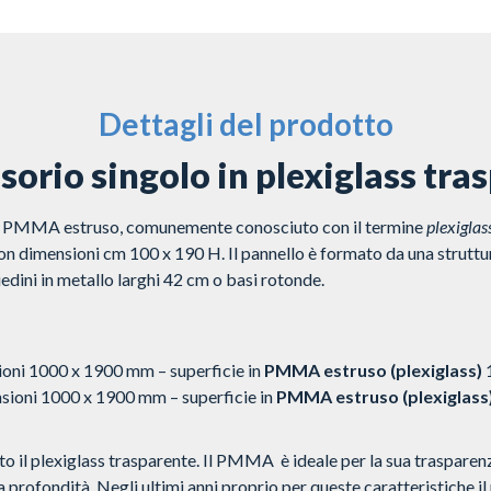
Dettagli del prodotto
sorio singolo in plexiglass tra
 in PMMA estruso, comunemente conosciuto con il termine
plexiglas
n dimensioni cm 100 x 190 H. Il pannello è formato da una struttur
edini in metallo larghi 42 cm o basi rotonde.
oni 1000 x 1900 mm – superficie in
PMMA estruso (plexiglass)
ioni 1000 x 1900 mm – superficie in
PMMA estruso (plexiglass
lto il plexiglass trasparente. Il PMMA è ideale per la sua trasparen
la profondità. Negli ultimi anni proprio per queste caratteristiche il