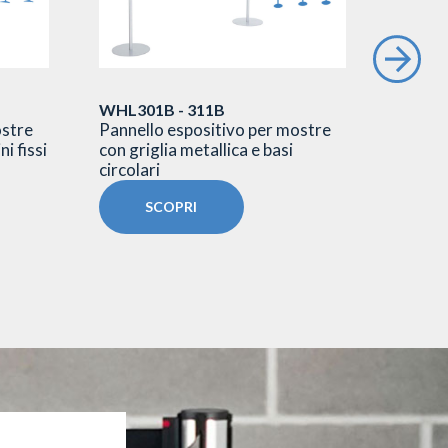
WHL301B - 311B
WHL80
ostre
Pannello espositivo per mostre
SBB
ni fissi
con griglia metallica e basi
Pannell
circolari
polica
SCOPRI