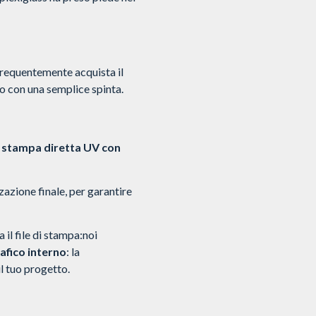
 frequentemente acquista il
rio con una semplice spinta.
 stampa diretta UV con
zzazione finale, per garantire
 il file di stampa:noi
afico interno
: la
il tuo progetto.