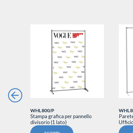
WHL800/P
WHL80
in
Stampa grafica per pannello
Parete
divisorio (1 lato)
Uffici