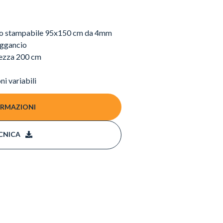
nato stampabile 95x150 cm da 4mm
 aggancio
tezza 200 cm
ni variabili
ORMAZIONI
CNICA