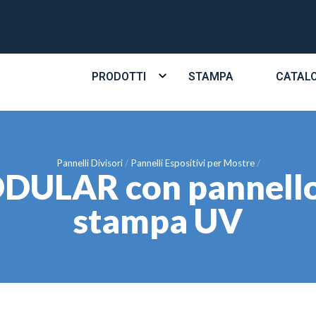
PRODOTTI
STAMPA
CATAL
Pannelli Divisori
Pannelli Espositivi per Mostre
DULAR con pannello i
stampa UV