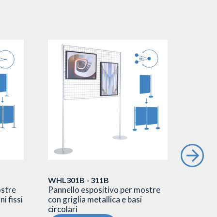
WHL301B - 311B
WHL80
ostre
Pannello espositivo per mostre
SBB
ni fissi
con griglia metallica e basi
Pannell
circolari
polica