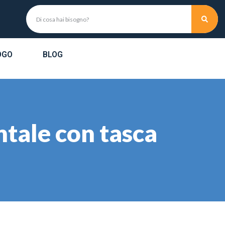
OGO
BLOG
ntale con tasca