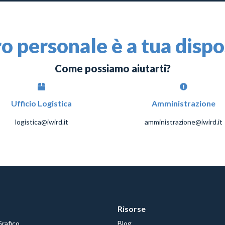
ro personale è a tua disp
Come possiamo aiutarti?
Ufficio Logistica
Amministrazione
logistica@iwird.it
amministrazione@iwird.it
Risorse
Grafico
Blog