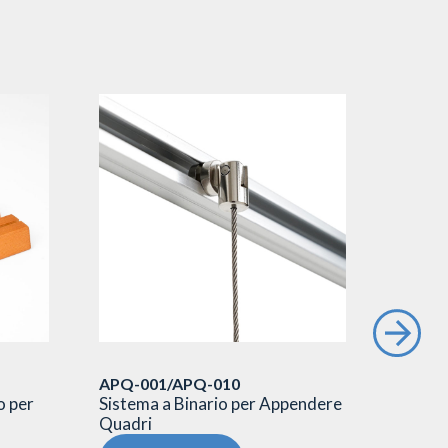
APQ-001/APQ-010
PNB00
o per
Sistema a Binario per Appendere
Segnapo
Quadri
V bifac