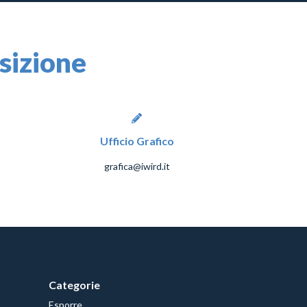
osizione
Ufficio Grafico
grafica@iwird.it
Categorie
Esporre