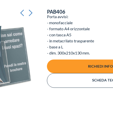
PAB406
Porta avvisi:
- monofacciale
- formato A4 orizzontale
- con tasca A5
- in metacrilato trasparente
- base a L
- dim. 300x210x130 mm.
RICHIEDI INF
SCHEDA TE