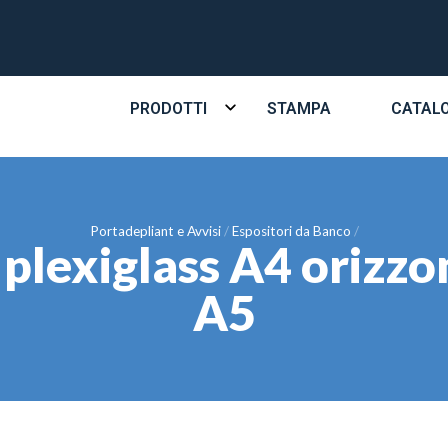
PRODOTTI
STAMPA
CATAL
Portadepliant e Avvisi
Espositori da Banco
n plexiglass A4 orizzo
A5