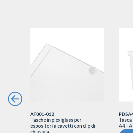
AF001-012
PDSA4
 barra
Tasche in plexiglass per
Tasca 
4
espositori a cavetti con clip di
A4 - A
chiusura