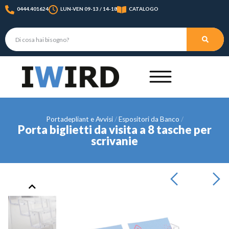
0444.401624
LUN-VEN 09-13 / 14-18
CATALOGO
Portadepliant e Avvisi
Espositori da Banco
Porta biglietti da visita a 8 tasche per
scrivanie