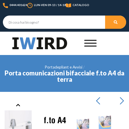
0444.401624
LUN-VEN 09-13 / 14-18
CATALOGO
Portadepliant e Avvisi
Porta comunicazioni bifacciale f.to A4 da
terra