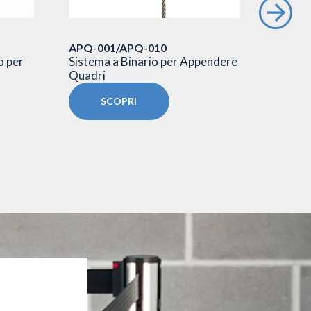
APQ-001/APQ-010
PNB00
o per
Sistema a Binario per Appendere
Segnapo
Quadri
V bifac
SCOPRI