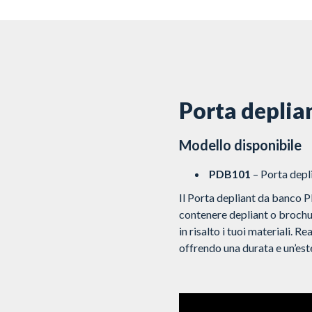
Porta deplian
Modello disponibile
PDB101
– Porta depli
Il Porta depliant da banco P
contenere depliant o brochu
in risalto i tuoi materiali. R
offrendo una durata e un’est