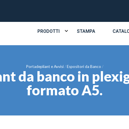
PRODOTTI
STAMPA
CATAL
Portadepliant e Avvisi
Espositori da Banco
nt da banco in plexig
formato A5.