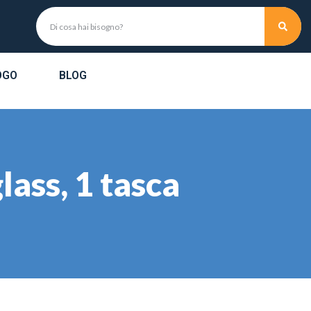
OGO
BLOG
lass, 1 tasca