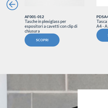
AF001-012
PDSA4
 barra
Tasche in plexiglass per
Tasca 
4
espositori a cavetti con clip di
A4 - A
chiusura
SCOPRI