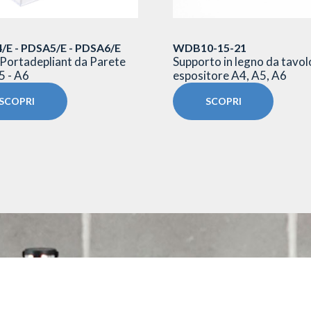
/E - PDSA5/E - PDSA6/E
WDB10-15-21
Portadepliant da Parete
Supporto in legno da tavol
5 - A6
espositore A4, A5, A6
SCOPRI
SCOPRI