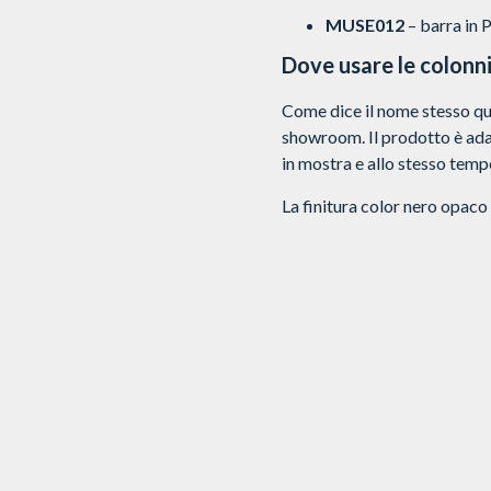
MUSE012
– barra in 
Dove usare le colon
Come dice il nome stesso ques
showroom. Il prodotto è adat
in mostra e allo stesso temp
La finitura color nero opaco è