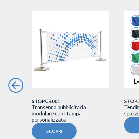
STOPCB001
STOP
ne f.to
Transenna pubblicitaria
Tendin
modulare con stampa
spazzo
personalizzata
SCOPRI