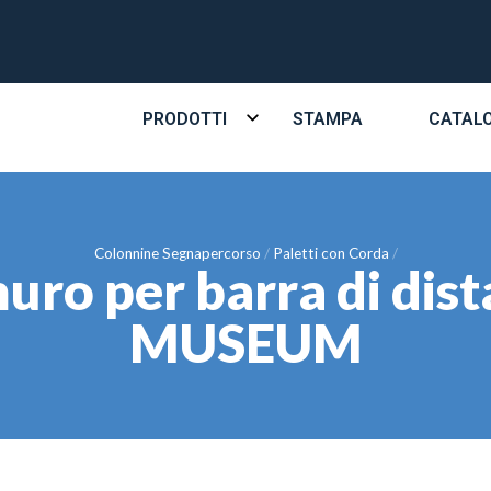
PRODOTTI
STAMPA
CATAL
Colonnine Segnapercorso
Paletti con Corda
uro per barra di di
MUSEUM