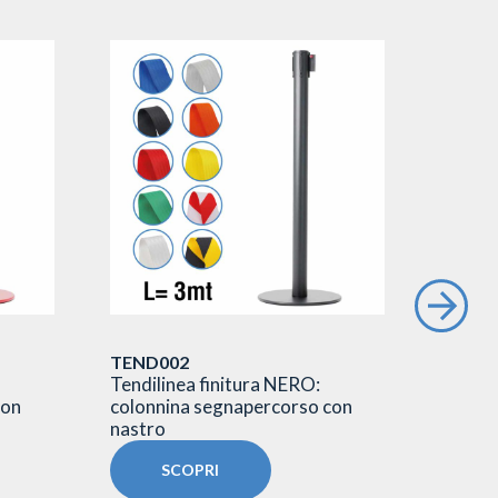
TEND002
TEND0
Tendilinea finitura NERO:
Tendil
con
colonnina segnapercorso con
colonn
nastro
nastro
SCOPRI