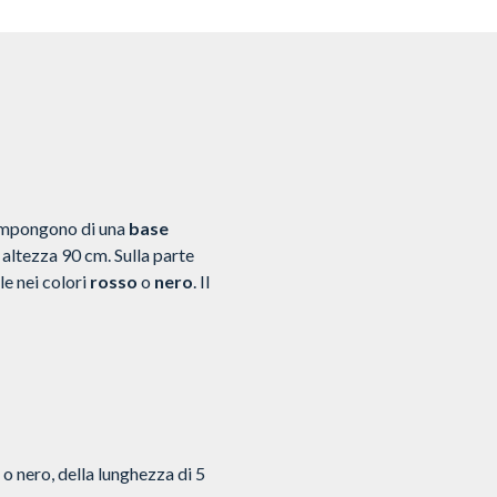
compongono di una
base
ltezza 90 cm. Sulla parte
e nei colori
rosso
o
nero
. Il
o o nero, della lunghezza di 5