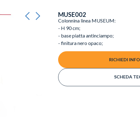
MUSE002
Colonnina linea MUSEUM:
- H 90 cm;
- base piatta antinciampo;
- finitura nero opaco;
RICHIEDI INF
SCHEDA TE