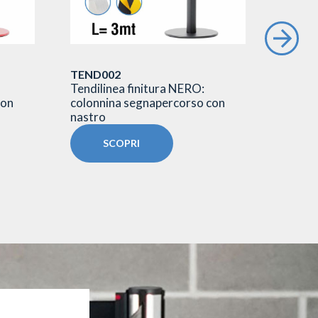
TEND002
TEND0
Tendilinea finitura NERO:
Tendil
con
colonnina segnapercorso con
colonn
nastro
nastro
SCOPRI