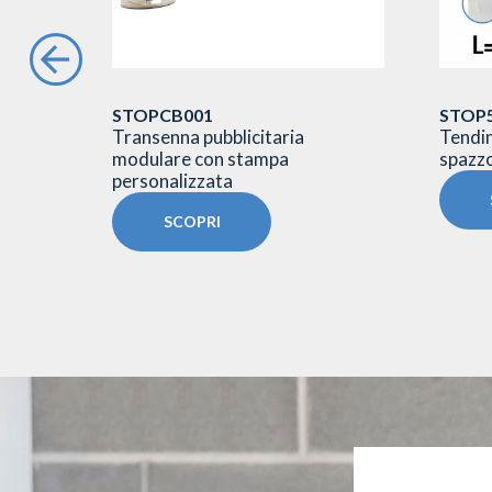
STOPCB001
STOP
ne f.to
Transenna pubblicitaria
Tendin
modulare con stampa
spazzo
personalizzata
SCOPRI