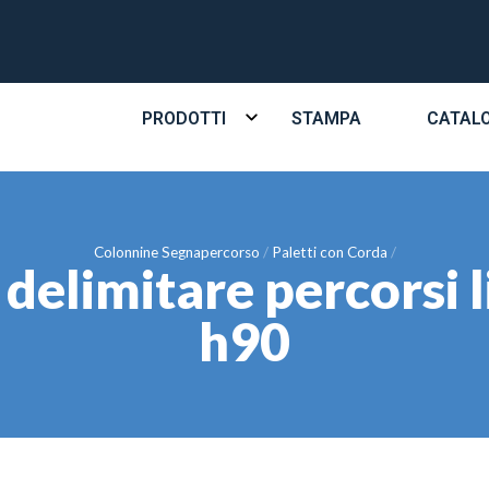
PRODOTTI
STAMPA
CATAL
Colonnine Segnapercorso
Paletti con Corda
 delimitare percors
h90