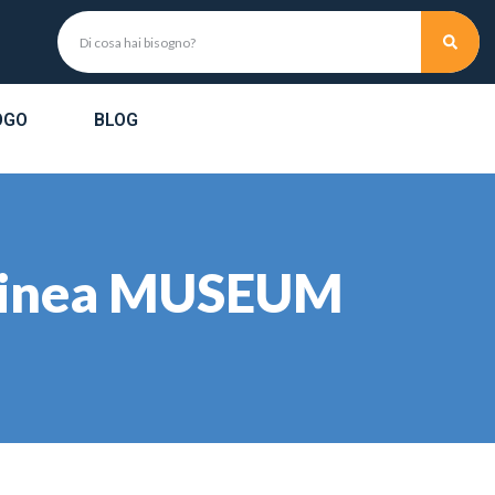
OGO
BLOG
i linea MUSEUM