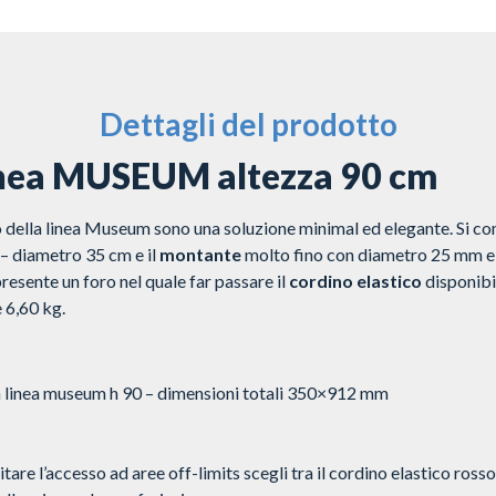
Dettagli del prodotto
inea MUSEUM altezza 90 cm
 della linea Museum sono una soluzione minimal ed elegante. Si 
 diametro 35 cm e il
montante
molto fino con diametro 25 mm e a
resente un foro nel quale far passare il
cordino elastico
disponibil
 6,60 kg.
 linea museum h 90 – dimensioni totali 350×912 mm
itare l’accesso ad aree off-limits scegli tra il cordino elastico ross