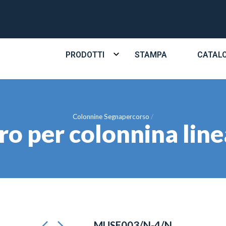
PRODOTTI
STAMPA
CATAL
Colonnine Segnapercorso
ro per colonnina l
MUSE003/N-4/N