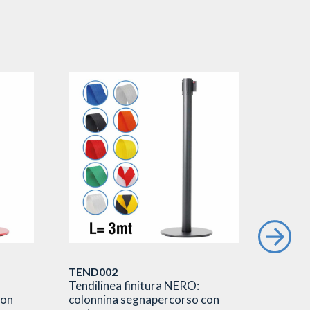
TEND002
TEND0
Tendilinea finitura NERO:
Tendil
con
colonnina segnapercorso con
colonn