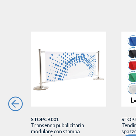
STOPCB001
STOP
ne f.to
Transenna pubblicitaria
Tendin
modulare con stampa
spazzo