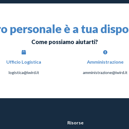
ro personale è a tua disp
Come possiamo aiutarti?
Ufficio Logistica
Amministrazione
logistica@iwird.it
amministrazione@iwird.it
Risorse