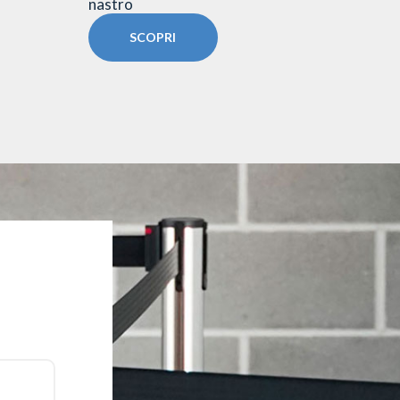
nastro
nastro
SCOPRI