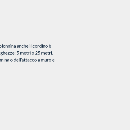
olonnina anche il cordino è
nghezze: 5 metri o 25 metri.
nnina o dell’attacco a muro e