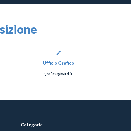
osizione
Ufficio Grafico
grafica@iwird.it
Categorie